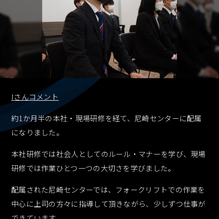
採用情報
RECRUIT
資料ダウンロード
CONTACT
Iさんコメント
お問い合わせ
約1か月半の本社・現場研修を経て、尼崎センターに配属
CONTACT
になりました。
本社研修では社会人としてのルール・マナーを学び、現場
お知らせ
個人情報保護
個人情報取り扱い
研修では作業ひとつ一つの大切さを学びました。
反社会的勢力に対する基本方針
配属された尼崎センターでは、フォークリフトでの作業を
中心に上司の方々に指導して頂きながら、少しずつ仕事が
できています。
資料ダウンロード