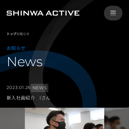
トップ
お知らせ
シンワ・アクティブとは
お知らせ
ABOUT
News
事業内容
SERVICE
2023.01.26
NEWS
導入事例
新入社員紹介 Iさん
CASE
会社概要
COMPANY