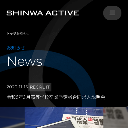
トップ
お知らせ
シンワ・アクティブとは
お知らせ
ABOUT
News
事業内容
SERVICE
2022.11.15
RECRUIT
導入事例
令和5年3月高等学校卒業予定者合同求人説明会
CASE
会社概要
COMPANY