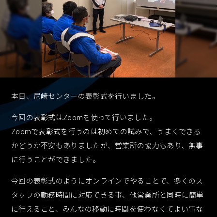
採用情報
RECRUIT
資料ダウンロード
CONTACT
本日、尼崎センターの表彰式を行いました。
お問い合わせ
今回の表彰式はZoomを使って行いました。
CONTACT
Zoomで表彰式を行うのは初めての試みで、うまくできる
かどうか不安もありましたが、営業所の協力もあり、無事
に行うことができました。
お知らせ
個人情報保護
個人情報取り扱い
反社会的勢力に対する基本方針
今回の表彰式のようにオンラインでやることで、多くのス
タッフの勤務時間に対応できる事、他営業所と同時に簡単
に行えること、みんなの移動に時間を使わなくてよい事な
資料ダウンロード