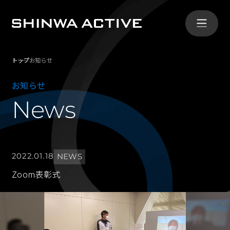
トップ
お知らせ
シンワ・アクティブとは
お知らせ
ABOUT
News
事業内容
SERVICE
2022.01.18
NEWS
導入事例
Zoom表彰式
CASE
会社概要
COMPANY