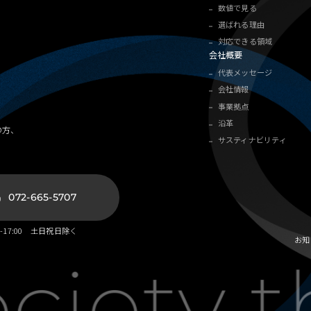
数値で見る
選ばれる理由
対応できる領域
会社概要
代表メッセージ
会社情報
事業拠点
沿革
の方、
サスティナビリティ
072-665-5707
00-17:00 土日祝日除く
お知