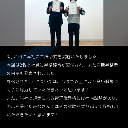
採用情報
RECRUIT
資料ダウンロード
CONTACT
3月21日に本社にて辞令式を実施いたしました！
今回は2名の社員に昇格辞令が交付され、また次期昇格者
お問い合わせ
の内示も発表されました。
CONTACT
昇格された2人については、今まで以上により良い職場づ
くりに尽力していただきたいと思います！
お知らせ
個人情報保護
個人情報取り扱い
また、当社の規定による管理職昇格には社内試験があり、
反社会的勢力に対する基本方針
内示を受けたみなさんにはその試験を乗り越えて昇格して
いただきたいと思います！
資料ダウンロード