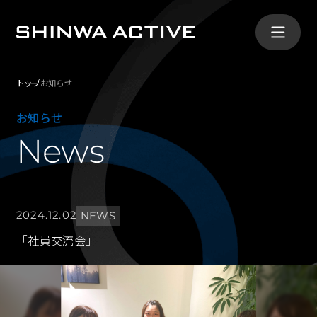
トップ
お知らせ
シンワ・アクティブとは
お知らせ
ABOUT
News
事業内容
SERVICE
2024.12.02
NEWS
導入事例
「社員交流会」
CASE
会社概要
COMPANY