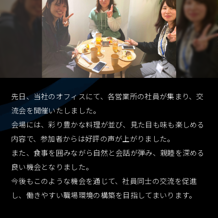
採用情報
RECRUIT
資料ダウンロード
CONTACT
先日、当社のオフィスにて、各営業所の社員が集まり、交
流会を開催いたしました。
お問い合わせ
会場には、彩り豊かな料理が並び、見た目も味も楽しめる
CONTACT
内容で、参加者からは好評の声が上がりました。
また、食事を囲みながら自然と会話が弾み、親睦を深める
お知らせ
個人情報保護
個人情報取り扱い
良い機会となりました。
反社会的勢力に対する基本方針
今後もこのような機会を通じて、社員同士の交流を促進
し、働きやすい職場環境の構築を目指してまいります。
資料ダウンロード