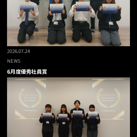
採用情報
RECRUIT
資料ダウンロード
2026.07.24
CONTACT
NEWS
6月度優秀社員賞
お問い合わせ
CONTACT
お知らせ
個人情報保護
個人情報取り扱い
反社会的勢力に対する基本方針
資料ダウンロード