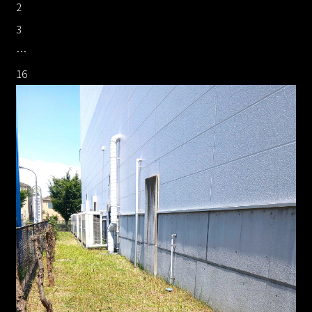
2
3
…
16