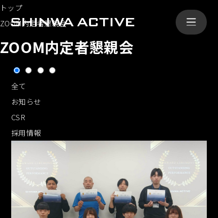
トップ
ZOOM内定者懇親会
ZOOM内定者懇親会
シンワ・アクティブとは
全て
ABOUT
お知らせ
CSR
事業内容
SERVICE
採用情報
導入事例
CASE
会社概要
COMPANY