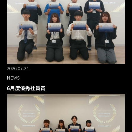
採用情報
RECRUIT
資料ダウンロード
CONTACT
2026.07.24
お問い合わせ
NEWS
CONTACT
6月度優秀社員賞
お知らせ
個人情報保護
個人情報取り扱い
反社会的勢力に対する基本方針
資料ダウンロード