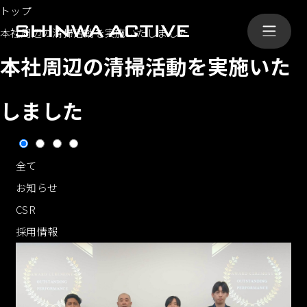
トップ
本社周辺の清掃活動を実施いたしました
本社周辺の清掃活動を実施いた
しました
シンワ・アクティブとは
ABOUT
全て
事業内容
SERVICE
お知らせ
CSR
導入事例
採用情報
CASE
会社概要
COMPANY